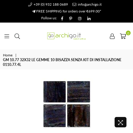
+39 (0) 932 188 0689
info@archigo.it
FREE SHIPPING for orders over €699.00*
Facebook
Pinterest
Instagram
Linkedin
Follow us:
0
Archigo.it
Home
|
GM 10.77 32X32 LE GEMME 10 BISAZZA SENZA KIT DI INSTALLAZIONE
0110.77.4L