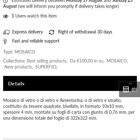
Estimated delivery between
Monday 17 August
and
Sunday 23
August
(we will inform you promptly if delivery takes longer)
1
Users watch this item
Express delivery
Right of withdrawal 30 days
Fast and reliable support
Type:
MOSAICO
Collections:
Best selling products
,
Da €100,00 in su
,
MOSAICO
,
New products
,
SUPERFICI
,
Details
(0)
Mosaico di vetro o di vetro e Avventurina, o di vetro e smalto,
costituito da tessere quadrate, bisellate, in formato 10x10 mm,
spessore 4 mm, montate su fogli di carta con giunto di 0,76 mm, per
una dimensione totale del foglio di 322x322 mm.