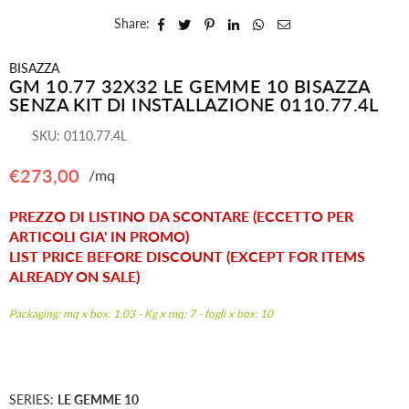
Share:
BISAZZA
GM 10.77 32X32 LE GEMME 10 BISAZZA
SENZA KIT DI INSTALLAZIONE 0110.77.4L
SKU:
0110.77.4L
€273,00
/mq
Regular
price
PREZZO DI LISTINO DA SCONTARE (ECCETTO PER
ARTICOLI GIA' IN PROMO)
LIST PRICE BEFORE DISCOUNT (EXCEPT FOR ITEMS
ALREADY ON SALE)
Packaging: mq x box: 1,03 - Kg x mq: 7 - fogli x box: 10
SERIES:
LE GEMME 10