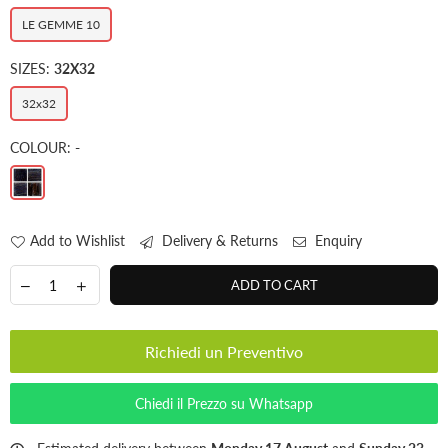
LE GEMME 10
SIZES:
32X32
32x32
COLOUR:
-
Add to Wishlist
Delivery & Returns
Enquiry
ADD TO CART
Richiedi un Preventivo
Chiedi il Prezzo su Whatsapp