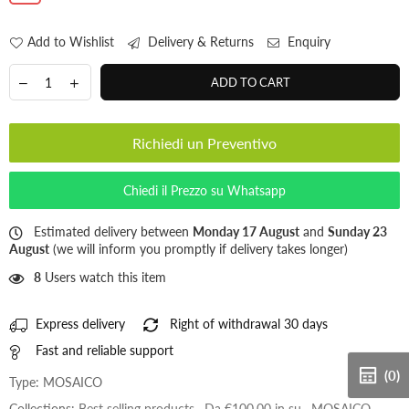
Add to Wishlist
Delivery & Returns
Enquiry
ADD TO CART
Richiedi un Preventivo
Chiedi il Prezzo su Whatsapp
Estimated delivery between
Monday 17 August
and
Sunday 23
August
(we will inform you promptly if delivery takes longer)
8
Users watch this item
Express delivery
Right of withdrawal 30 days
Fast and reliable support
(0)
Type:
MOSAICO
Collections:
Best selling products
,
Da €100,00 in su
,
MOSAICO
,