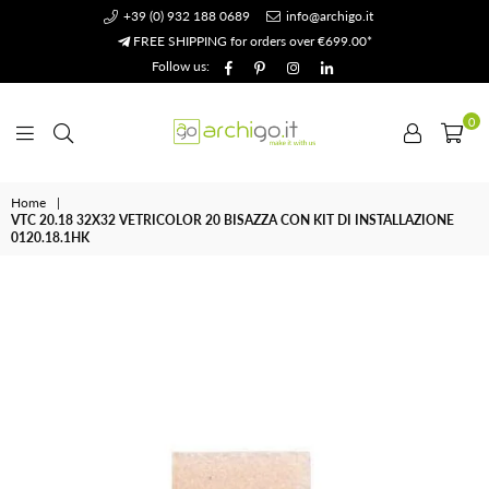
+39 (0) 932 188 0689
info@archigo.it
FREE SHIPPING for orders over €699.00*
Facebook
Pinterest
Instagram
Linkedin
Follow us:
0
Archigo.it
Home
|
VTC 20.18 32X32 VETRICOLOR 20 BISAZZA CON KIT DI INSTALLAZIONE
0120.18.1HK